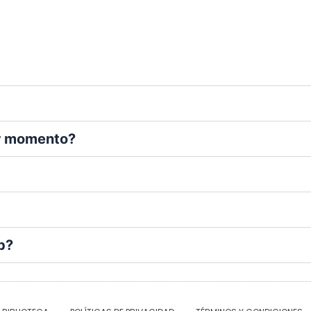
er momento?
b?