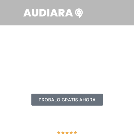
PROBALO GRATIS AHORA
5
★
★
★
★
★