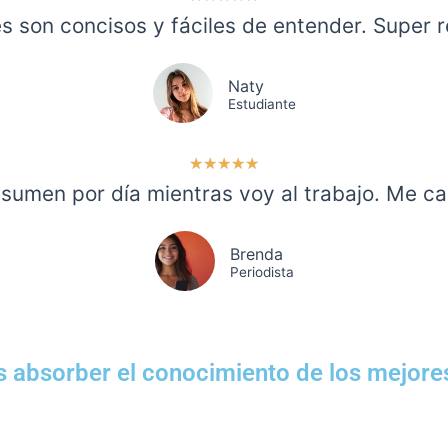
/
 son concisos y fáciles de entender. Super
5
Naty
Estudiante
5
★
★
★
★
★
/
sumen por día mientras voy al trabajo. Me cam
5
Brenda
Periodista
s absorber el conocimiento de los mejore